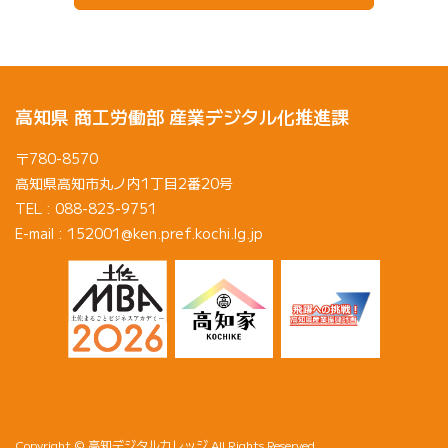
高知県 商工労働部 産業デジタル化推進課
〒780-8570
高知県高知市丸ノ内1丁目2番20号
TEL : 088-823-9751
E-mail : 152001@ken.pref.kochi.lg.jp
Copyright © 高知デジタルカレッジ All Rights Reserved.