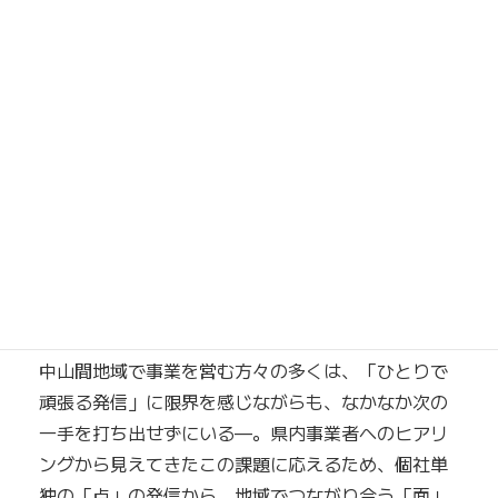
CXデザイン）を探求する部門の責任者として、オン
ライン・オフラインを問わず、お客様が自発的に発
信したくなる企画・運営を多数手がけている。
著書に『ヤッホーとファンたちとの全仕事』（日経
BP）。一般社団法人コミュニティマーケティング推
進協会フェロー、D2Cコミュニティ研究会 主宰。
「高知デジタル発信プログラム デジ
発BASE」とは
中山間地域で事業を営む方々の多くは、「ひとりで
頑張る発信」に限界を感じながらも、なかなか次の
一手を打ち出せずにいる—。県内事業者へのヒアリ
ングから見えてきたこの課題に応えるため、個社単
独の「点」の発信から、地域でつながり合う「面」