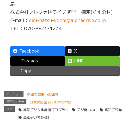
局
株式会社アルファドライブ 担当：楠瀬(くすのせ)
E-mail：
digi-hatsu-kochi@alphadrive.co.jp
TEL：070-8835-1274
Facebook
X
Threads
LINE
Copy
カテゴリー
受講者募集中の講座
講座の対象者
企業の経営者・担当者向け
タグ
高知デジタル発信プログラム
デジ発BASE
高知デジ発
高知デジ発BASE