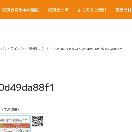
受講者募集中の講座
受講者の声
よくあるご質問
募集を終
ックオフイベント 開催レポート
3c3a038e60435c84e984560d49da88f1
0d49da88f1