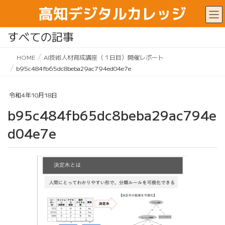
すべての記事
HOME
AI技術人材育成講座（１日目）開催レポート
b95c484fb65dc8beba29ac794ed04e7e
令和4年10月18日
b95c484fb65dc8beba29ac794e
d04e7e