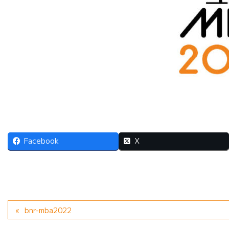
Facebook
X
bnr-mba2022