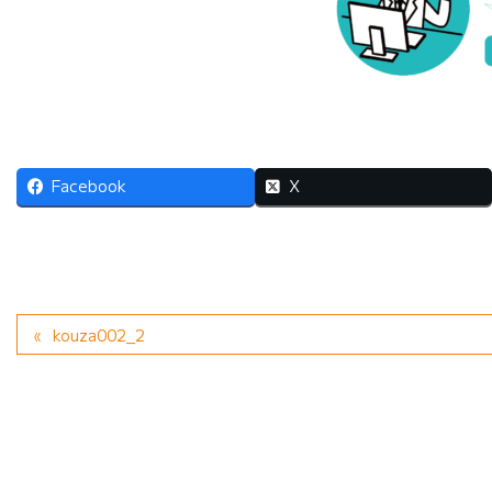
Facebook
X
kouza002_2