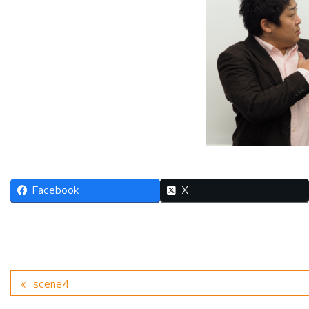
Facebook
X
scene4