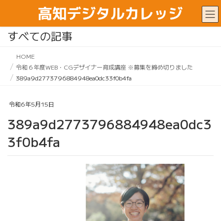
すべての記事
HOME
令和６年度WEB・CGデザイナー育成講座 ※募集を締め切りました
389a9d2773796884948ea0dc33f0b4fa
令和6年5月15日
389a9d2773796884948ea0dc3
3f0b4fa